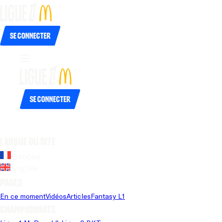
Se connecter
Se connecter
Langue du site
Français
Anglais
Pages
En ce moment
Vidéos
Articles
Fantasy L1
Championnats