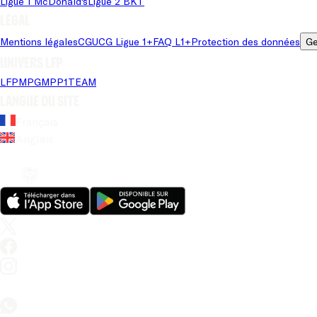
Ligue 1 McDonald's
Ligue 2 BKT
Légal
Mentions légales
CGU
CG Ligue 1+
FAQ L1+
Protection des données
Ge
Univers LFP
LFP
MPG
MPP
1TEAM
Langue du site
Français
Anglais