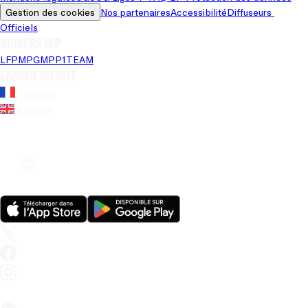
Gestion des cookies
Nos partenaires
Accessibilité
Diffuseurs 
Officiels
Univers LFP
LFP
MPG
MPP
1TEAM
Langue du site
Français
Anglais