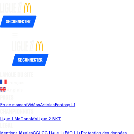
Se connecter
Se connecter
Langue du site
Français
Anglais
Pages
En ce moment
Vidéos
Articles
Fantasy L1
Championnats
Ligue 1 McDonald's
Ligue 2 BKT
Légal
Mentions légales
CGU
CG Ligue 1+
FAQ L1+
Protection des données