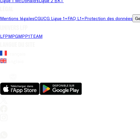
Ligue 1 McDonald's
Ligue 2 BKT
Légal
Mentions légales
CGU
CG Ligue 1+
FAQ L1+
Protection des données
Ge
Univers LFP
LFP
MPG
MPP
1TEAM
Langue du site
Français
Anglais