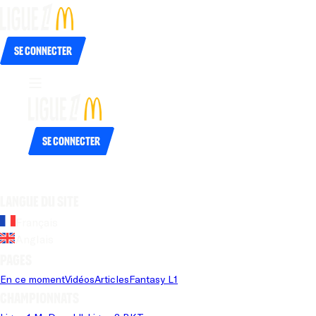
Se connecter
Se connecter
Langue du site
Français
Anglais
Pages
En ce moment
Vidéos
Articles
Fantasy L1
Championnats