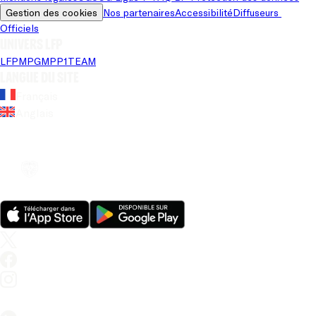
Gestion des cookies
Nos partenaires
Accessibilité
Diffuseurs 
Officiels
Univers LFP
LFP
MPG
MPP
1TEAM
Langue du site
Français
Anglais