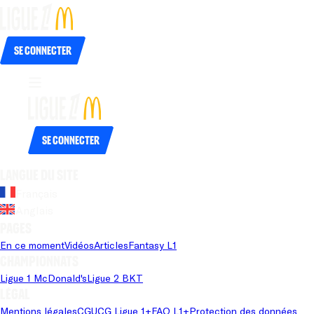
Se connecter
Se connecter
Langue du site
Français
Anglais
Pages
En ce moment
Vidéos
Articles
Fantasy L1
Championnats
Ligue 1 McDonald's
Ligue 2 BKT
Légal
Mentions légales
CGU
CG Ligue 1+
FAQ L1+
Protection des données