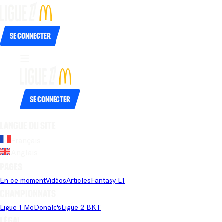
Se connecter
Se connecter
Langue du site
Français
Anglais
Pages
En ce moment
Vidéos
Articles
Fantasy L1
Championnats
Ligue 1 McDonald's
Ligue 2 BKT
Légal