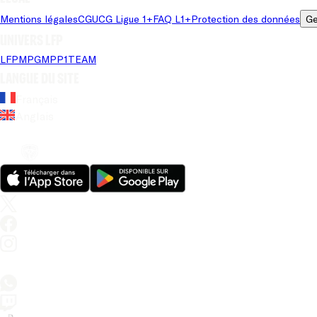
Mentions légales
CGU
CG Ligue 1+
FAQ L1+
Protection des données
Ge
Univers LFP
LFP
MPG
MPP
1TEAM
Langue du site
Français
Anglais