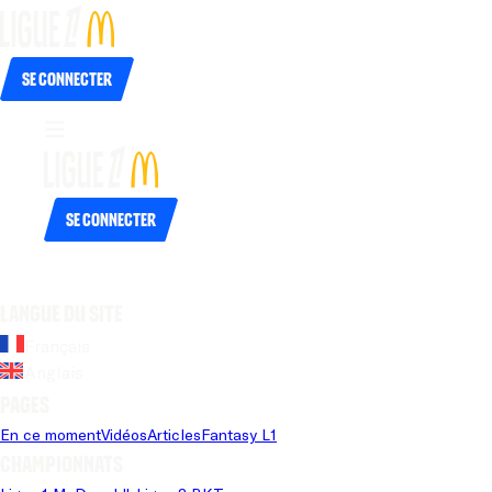
Se connecter
Se connecter
Langue du site
Français
Anglais
Pages
En ce moment
Vidéos
Articles
Fantasy L1
Championnats