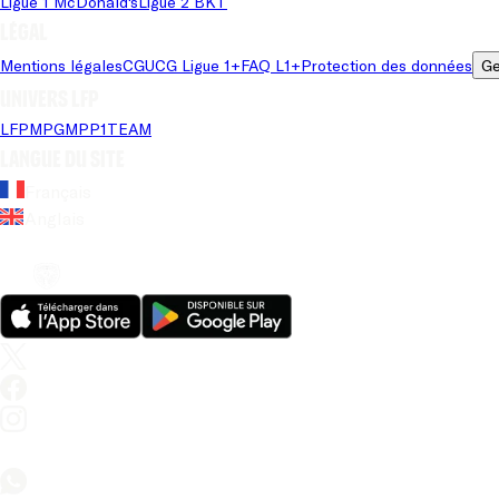
Ligue 1 McDonald's
Ligue 2 BKT
Légal
Mentions légales
CGU
CG Ligue 1+
FAQ L1+
Protection des données
Ge
Univers LFP
LFP
MPG
MPP
1TEAM
Langue du site
Français
Anglais