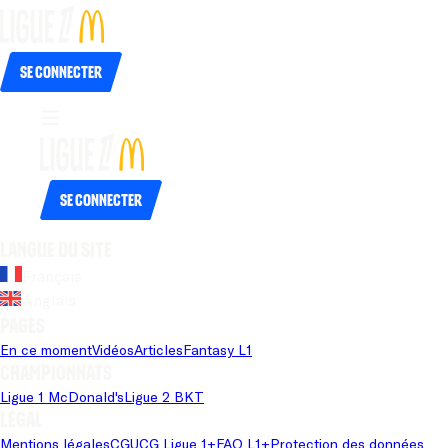
Se connecter
Se connecter
Langue du site
Français
Anglais
Pages
En ce moment
Vidéos
Articles
Fantasy L1
Championnats
Ligue 1 McDonald's
Ligue 2 BKT
Légal
Mentions légales
CGU
CG Ligue 1+
FAQ L1+
Protection des données