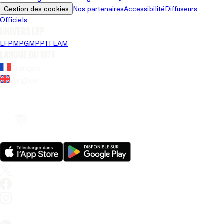
Gestion des cookies
Nos partenaires
Accessibilité
Diffuseurs 
Officiels
Univers LFP
LFP
MPG
MPP
1TEAM
Langue du site
Français
Anglais