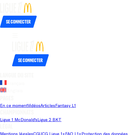
Se connecter
Se connecter
Langue du site
Français
Anglais
Pages
En ce moment
Vidéos
Articles
Fantasy L1
Championnats
Ligue 1 McDonald's
Ligue 2 BKT
Légal
Mentions légales
CGU
CG Ligue 1+
FAQ L1+
Protection des données