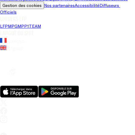
Gestion des cookies
Nos partenaires
Accessibilité
Diffuseurs 
Officiels
Univers LFP
LFP
MPG
MPP
1TEAM
Langue du site
Français
Anglais