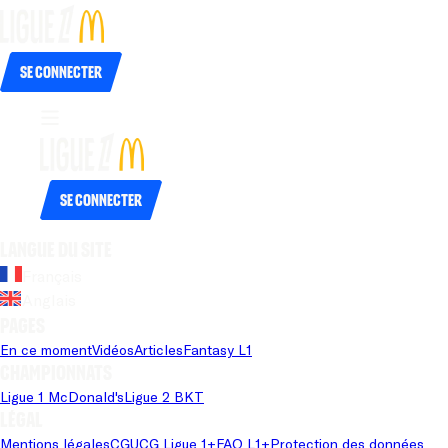
Se connecter
Se connecter
Langue du site
Français
Anglais
Pages
En ce moment
Vidéos
Articles
Fantasy L1
Championnats
Ligue 1 McDonald's
Ligue 2 BKT
Légal
Mentions légales
CGU
CG Ligue 1+
FAQ L1+
Protection des données