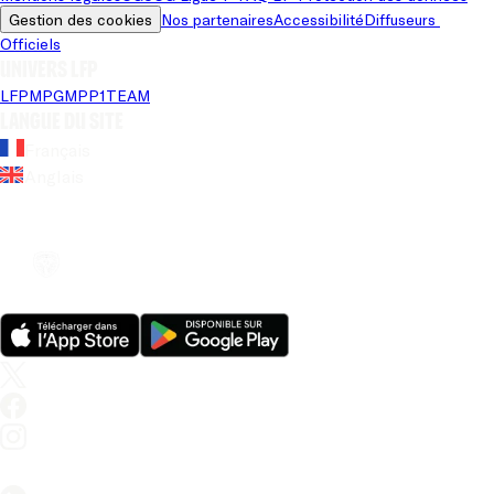
Gestion des cookies
Nos partenaires
Accessibilité
Diffuseurs 
Officiels
Univers LFP
LFP
MPG
MPP
1TEAM
Langue du site
Français
Anglais