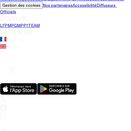
Gestion des cookies
Nos partenaires
Accessibilité
Diffuseurs 
Officiels
Univers LFP
LFP
MPG
MPP
1TEAM
Langue du site
Français
Anglais