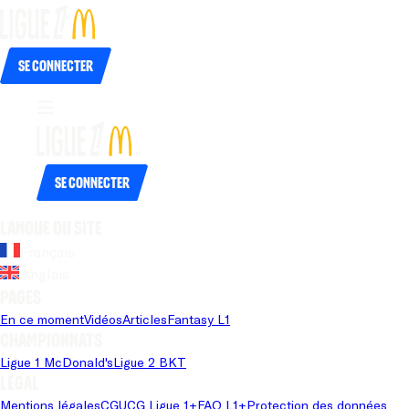
Se connecter
Se connecter
Langue du site
Français
Anglais
Pages
En ce moment
Vidéos
Articles
Fantasy L1
Championnats
Ligue 1 McDonald's
Ligue 2 BKT
Légal
Mentions légales
CGU
CG Ligue 1+
FAQ L1+
Protection des données