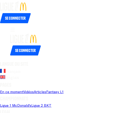
Se connecter
Se connecter
Langue du site
Français
Anglais
Pages
En ce moment
Vidéos
Articles
Fantasy L1
Championnats
Ligue 1 McDonald's
Ligue 2 BKT
Légal