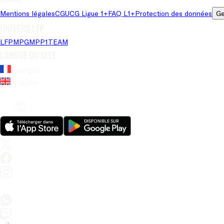
Mentions légales
CGU
CG Ligue 1+
FAQ L1+
Protection des données
Ge
Univers LFP
LFP
MPG
MPP
1TEAM
Langue du site
Français
Anglais