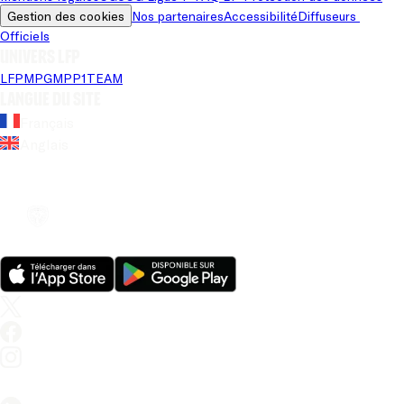
Gestion des cookies
Nos partenaires
Accessibilité
Diffuseurs 
Officiels
Univers LFP
LFP
MPG
MPP
1TEAM
Langue du site
Français
Anglais