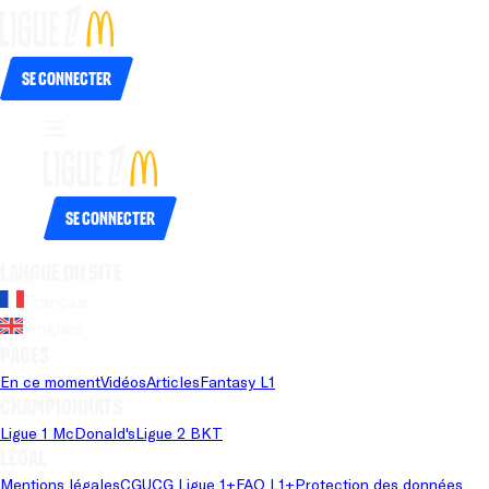
Se connecter
Se connecter
Langue du site
Français
Anglais
Pages
En ce moment
Vidéos
Articles
Fantasy L1
Championnats
Ligue 1 McDonald's
Ligue 2 BKT
Légal
Mentions légales
CGU
CG Ligue 1+
FAQ L1+
Protection des données