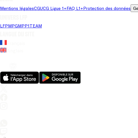
Mentions légales
CGU
CG Ligue 1+
FAQ L1+
Protection des données
Ge
Univers LFP
LFP
MPG
MPP
1TEAM
Langue du site
Français
Anglais