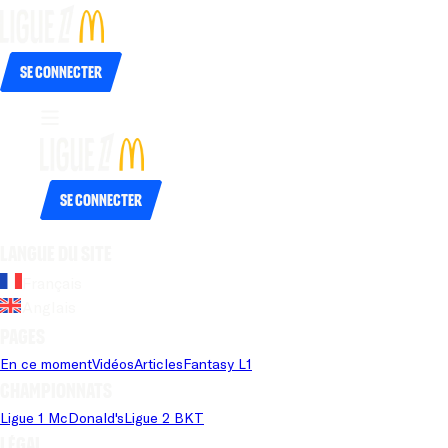
Se connecter
Se connecter
Langue du site
Français
Anglais
Pages
En ce moment
Vidéos
Articles
Fantasy L1
Championnats
Ligue 1 McDonald's
Ligue 2 BKT
Légal