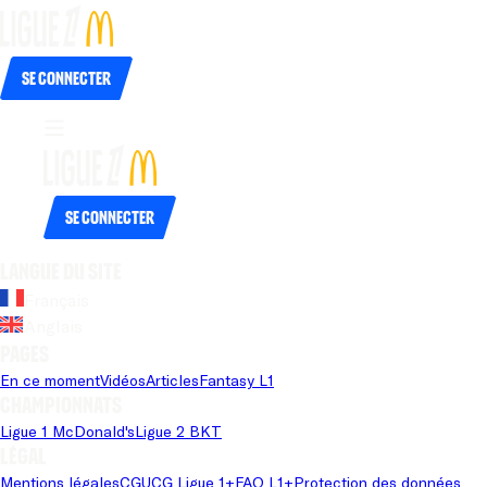
Se connecter
Se connecter
Langue du site
Français
Anglais
Pages
En ce moment
Vidéos
Articles
Fantasy L1
Championnats
Ligue 1 McDonald's
Ligue 2 BKT
Légal
Mentions légales
CGU
CG Ligue 1+
FAQ L1+
Protection des données