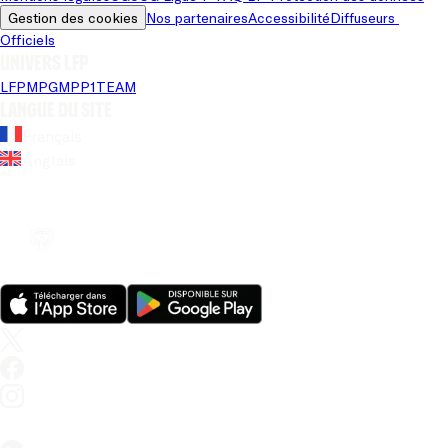
Gestion des cookies
Nos partenaires
Accessibilité
Diffuseurs 
Officiels
Univers LFP
LFP
MPG
MPP
1TEAM
Langue du site
Français
Anglais