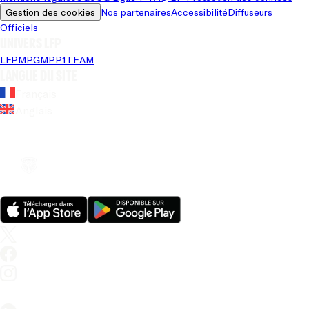
Gestion des cookies
Nos partenaires
Accessibilité
Diffuseurs 
Officiels
Univers LFP
LFP
MPG
MPP
1TEAM
Langue du site
Français
Anglais