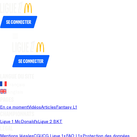
Se connecter
Se connecter
Langue du site
Français
Anglais
Pages
En ce moment
Vidéos
Articles
Fantasy L1
Championnats
Ligue 1 McDonald's
Ligue 2 BKT
Légal
Mentions légales
CGU
CG Ligue 1+
FAQ L1+
Protection des données