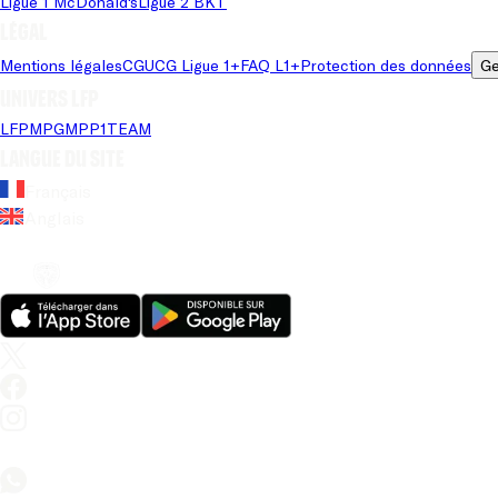
Ligue 1 McDonald's
Ligue 2 BKT
Légal
Mentions légales
CGU
CG Ligue 1+
FAQ L1+
Protection des données
Ge
Univers LFP
LFP
MPG
MPP
1TEAM
Langue du site
Français
Anglais