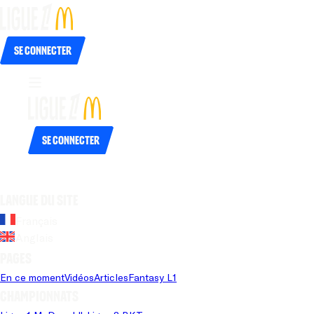
Se connecter
Se connecter
Langue du site
Français
Anglais
Pages
En ce moment
Vidéos
Articles
Fantasy L1
Championnats