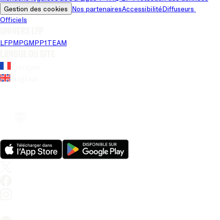
Gestion des cookies
Nos partenaires
Accessibilité
Diffuseurs 
Officiels
Univers LFP
LFP
MPG
MPP
1TEAM
Langue du site
Français
Anglais