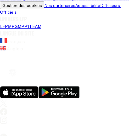
Gestion des cookies
Nos partenaires
Accessibilité
Diffuseurs 
Officiels
Univers LFP
LFP
MPG
MPP
1TEAM
Langue du site
Français
Anglais