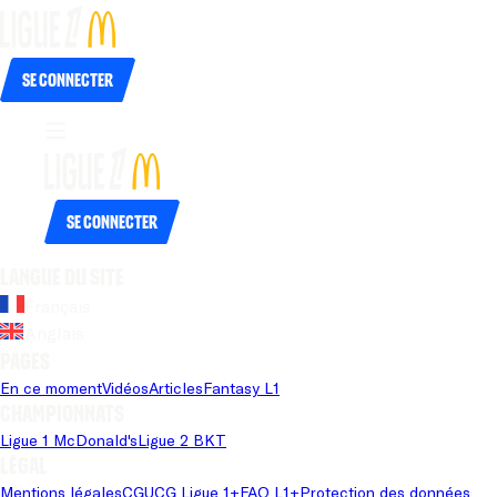
Se connecter
Se connecter
Langue du site
Français
Anglais
Pages
En ce moment
Vidéos
Articles
Fantasy L1
Championnats
Ligue 1 McDonald's
Ligue 2 BKT
Légal
Mentions légales
CGU
CG Ligue 1+
FAQ L1+
Protection des données