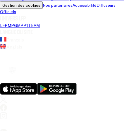
Gestion des cookies
Nos partenaires
Accessibilité
Diffuseurs 
Officiels
Univers LFP
LFP
MPG
MPP
1TEAM
Langue du site
Français
Anglais