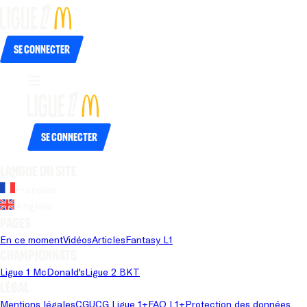
Se connecter
Se connecter
Langue du site
Français
Anglais
Pages
En ce moment
Vidéos
Articles
Fantasy L1
Championnats
Ligue 1 McDonald's
Ligue 2 BKT
Légal
Mentions légales
CGU
CG Ligue 1+
FAQ L1+
Protection des données