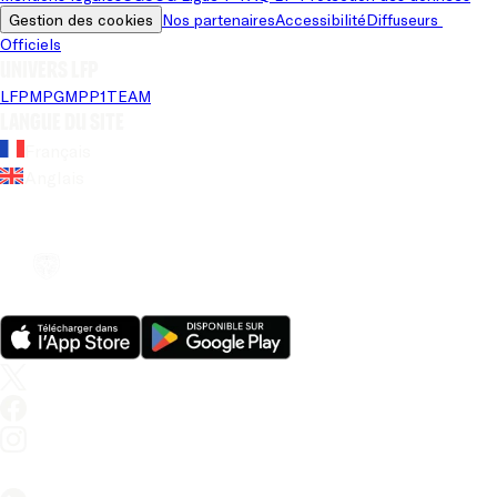
Gestion des cookies
Nos partenaires
Accessibilité
Diffuseurs 
Officiels
Univers LFP
LFP
MPG
MPP
1TEAM
Langue du site
Français
Anglais