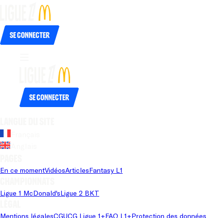
Se connecter
Se connecter
Langue du site
Français
Anglais
Pages
En ce moment
Vidéos
Articles
Fantasy L1
Championnats
Ligue 1 McDonald's
Ligue 2 BKT
Légal
Mentions légales
CGU
CG Ligue 1+
FAQ L1+
Protection des données