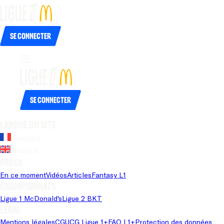
Se connecter
Se connecter
Langue du site
Français
Anglais
Pages
En ce moment
Vidéos
Articles
Fantasy L1
Championnats
Ligue 1 McDonald's
Ligue 2 BKT
Légal
Mentions légales
CGU
CG Ligue 1+
FAQ L1+
Protection des données