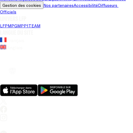
Gestion des cookies
Nos partenaires
Accessibilité
Diffuseurs 
Officiels
Univers LFP
LFP
MPG
MPP
1TEAM
Langue du site
Français
Anglais