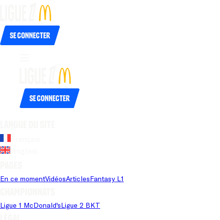
Se connecter
Se connecter
Langue du site
Français
Anglais
Pages
En ce moment
Vidéos
Articles
Fantasy L1
Championnats
Ligue 1 McDonald's
Ligue 2 BKT
Légal