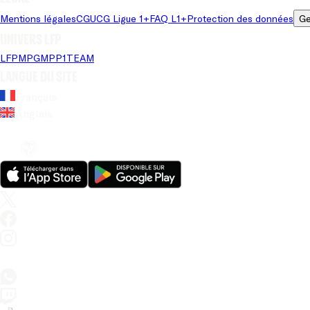
Mentions légales
CGU
CG Ligue 1+
FAQ L1+
Protection des données
Ge
Univers LFP
LFP
MPG
MPP
1TEAM
Langue du site
Français
Anglais