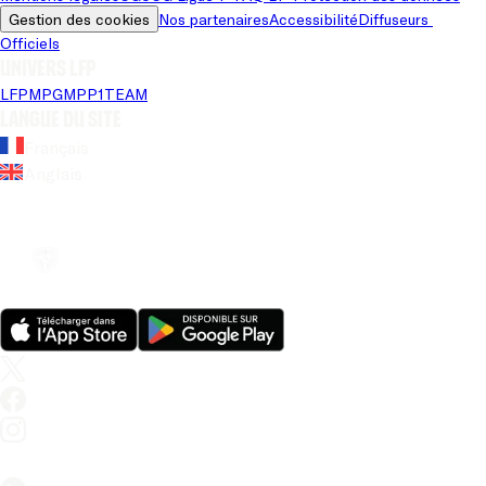
Gestion des cookies
Nos partenaires
Accessibilité
Diffuseurs 
Officiels
Univers LFP
LFP
MPG
MPP
1TEAM
Langue du site
Français
Anglais