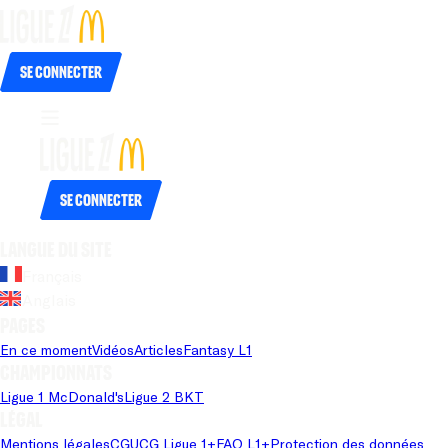
Se connecter
Se connecter
Langue du site
Français
Anglais
Pages
En ce moment
Vidéos
Articles
Fantasy L1
Championnats
Ligue 1 McDonald's
Ligue 2 BKT
Légal
Mentions légales
CGU
CG Ligue 1+
FAQ L1+
Protection des données