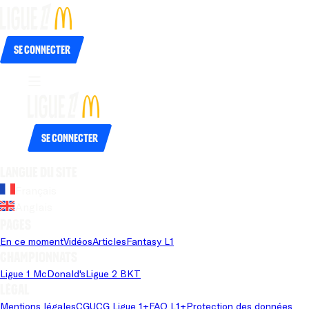
Se connecter
Se connecter
Langue du site
Français
Anglais
Pages
En ce moment
Vidéos
Articles
Fantasy L1
Championnats
Ligue 1 McDonald's
Ligue 2 BKT
Légal
Mentions légales
CGU
CG Ligue 1+
FAQ L1+
Protection des données