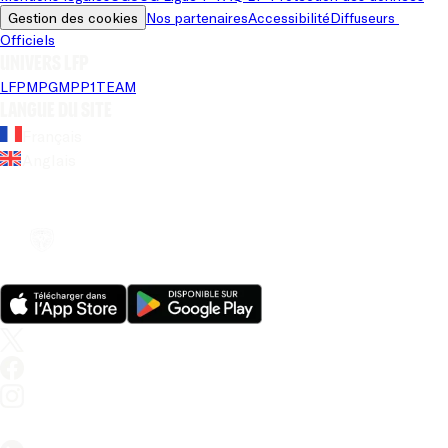
Gestion des cookies
Nos partenaires
Accessibilité
Diffuseurs 
Officiels
Univers LFP
LFP
MPG
MPP
1TEAM
Langue du site
Français
Anglais