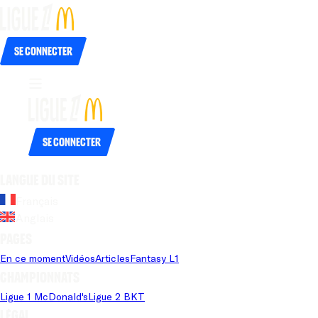
Se connecter
Se connecter
Langue du site
Français
Anglais
Pages
En ce moment
Vidéos
Articles
Fantasy L1
Championnats
Ligue 1 McDonald's
Ligue 2 BKT
Légal