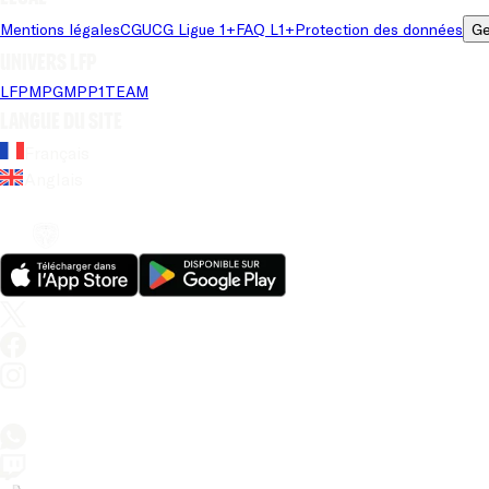
Mentions légales
CGU
CG Ligue 1+
FAQ L1+
Protection des données
Ge
Univers LFP
LFP
MPG
MPP
1TEAM
Langue du site
Français
Anglais