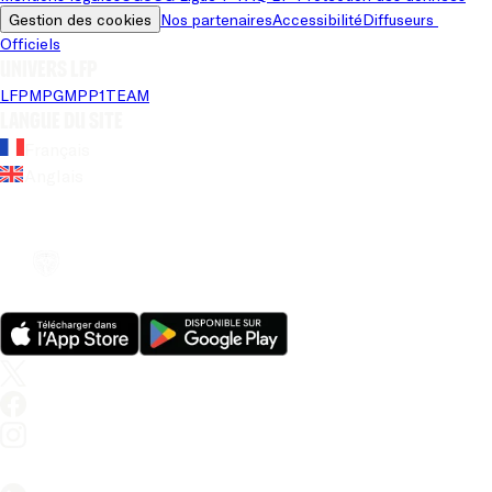
Gestion des cookies
Nos partenaires
Accessibilité
Diffuseurs 
Officiels
Univers LFP
LFP
MPG
MPP
1TEAM
Langue du site
Français
Anglais