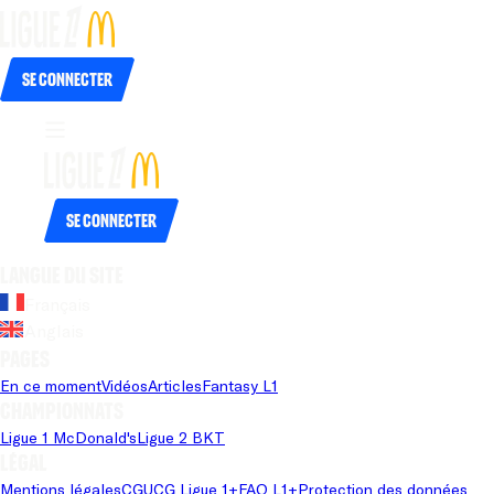
Se connecter
Se connecter
Langue du site
Français
Anglais
Pages
En ce moment
Vidéos
Articles
Fantasy L1
Championnats
Ligue 1 McDonald's
Ligue 2 BKT
Légal
Mentions légales
CGU
CG Ligue 1+
FAQ L1+
Protection des données