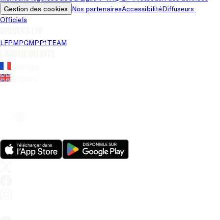
Gestion des cookies
Nos partenaires
Accessibilité
Diffuseurs 
Officiels
Univers LFP
LFP
MPG
MPP
1TEAM
Langue du site
Français
Anglais