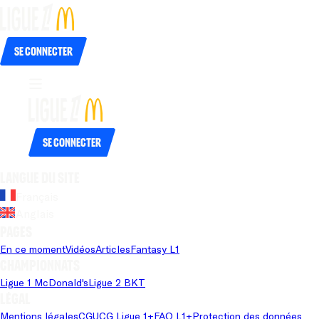
Se connecter
Se connecter
Langue du site
Français
Anglais
Pages
En ce moment
Vidéos
Articles
Fantasy L1
Championnats
Ligue 1 McDonald's
Ligue 2 BKT
Légal
Mentions légales
CGU
CG Ligue 1+
FAQ L1+
Protection des données