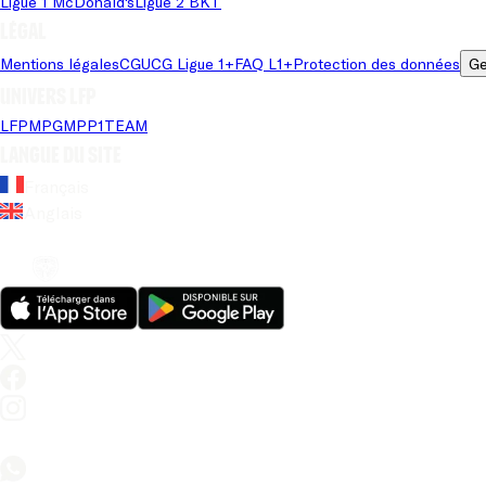
Ligue 1 McDonald's
Ligue 2 BKT
Légal
Mentions légales
CGU
CG Ligue 1+
FAQ L1+
Protection des données
Ge
Univers LFP
LFP
MPG
MPP
1TEAM
Langue du site
Français
Anglais