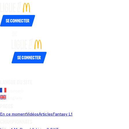
Se connecter
Se connecter
Langue du site
Français
Anglais
Pages
En ce moment
Vidéos
Articles
Fantasy L1
Championnats