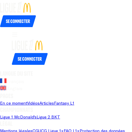
Se connecter
Se connecter
Langue du site
Français
Anglais
Pages
En ce moment
Vidéos
Articles
Fantasy L1
Championnats
Ligue 1 McDonald's
Ligue 2 BKT
Légal
Mentions légales
CGU
CG Ligue 1+
FAQ L1+
Protection des données