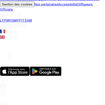
Gestion des cookies
Nos partenaires
Accessibilité
Diffuseurs 
Officiels
Univers LFP
LFP
MPG
MPP
1TEAM
Langue du site
Français
Anglais