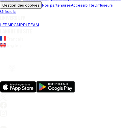
Gestion des cookies
Nos partenaires
Accessibilité
Diffuseurs 
Officiels
Univers LFP
LFP
MPG
MPP
1TEAM
Langue du site
Français
Anglais