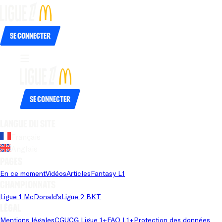
Se connecter
Se connecter
Langue du site
Français
Anglais
Pages
En ce moment
Vidéos
Articles
Fantasy L1
Championnats
Ligue 1 McDonald's
Ligue 2 BKT
Légal
Mentions légales
CGU
CG Ligue 1+
FAQ L1+
Protection des données