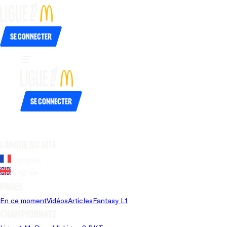
Se connecter
Se connecter
Langue du site
Français
Anglais
Pages
En ce moment
Vidéos
Articles
Fantasy L1
Championnats