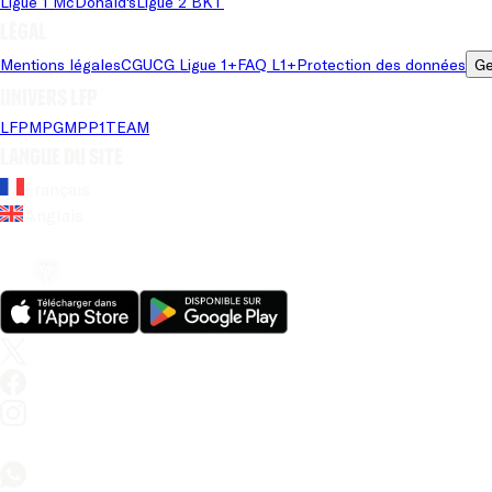
Ligue 1 McDonald's
Ligue 2 BKT
Légal
Mentions légales
CGU
CG Ligue 1+
FAQ L1+
Protection des données
Ge
Univers LFP
LFP
MPG
MPP
1TEAM
Langue du site
Français
Anglais