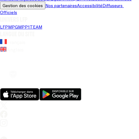
Gestion des cookies
Nos partenaires
Accessibilité
Diffuseurs 
Officiels
Univers LFP
LFP
MPG
MPP
1TEAM
Langue du site
Français
Anglais