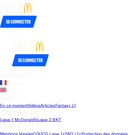
Se connecter
Se connecter
Langue du site
Français
Anglais
Pages
En ce moment
Vidéos
Articles
Fantasy L1
Championnats
Ligue 1 McDonald's
Ligue 2 BKT
Légal
Mentions légales
CGU
CG Ligue 1+
FAQ L1+
Protection des données