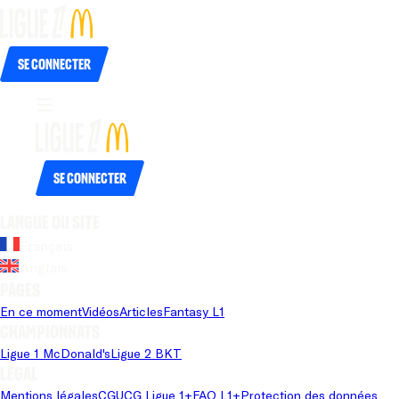
Se connecter
Se connecter
Langue du site
Français
Anglais
Pages
En ce moment
Vidéos
Articles
Fantasy L1
Championnats
Ligue 1 McDonald's
Ligue 2 BKT
Légal
Mentions légales
CGU
CG Ligue 1+
FAQ L1+
Protection des données