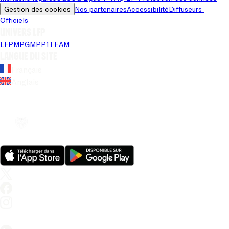
Gestion des cookies
Nos partenaires
Accessibilité
Diffuseurs 
Officiels
Univers LFP
LFP
MPG
MPP
1TEAM
Langue du site
Français
Anglais