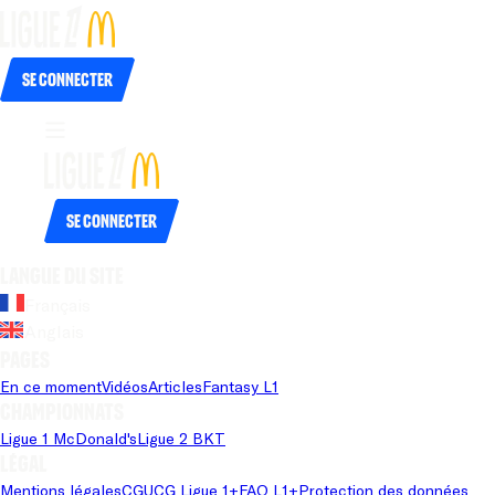
Se connecter
Se connecter
Langue du site
Français
Anglais
Pages
En ce moment
Vidéos
Articles
Fantasy L1
Championnats
Ligue 1 McDonald's
Ligue 2 BKT
Légal
Mentions légales
CGU
CG Ligue 1+
FAQ L1+
Protection des données