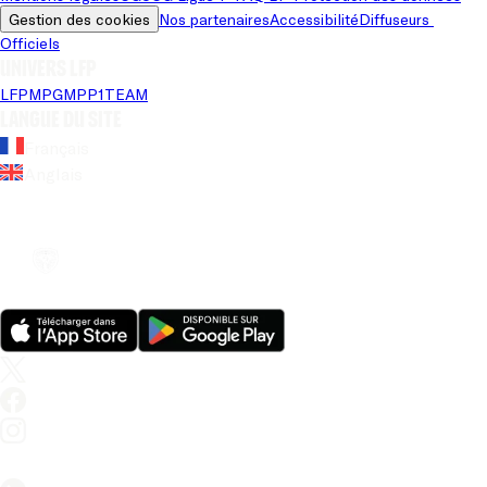
Gestion des cookies
Nos partenaires
Accessibilité
Diffuseurs 
Officiels
Univers LFP
LFP
MPG
MPP
1TEAM
Langue du site
Français
Anglais