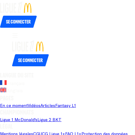
Se connecter
Se connecter
Langue du site
Français
Anglais
Pages
En ce moment
Vidéos
Articles
Fantasy L1
Championnats
Ligue 1 McDonald's
Ligue 2 BKT
Légal
Mentions légales
CGU
CG Ligue 1+
FAQ L1+
Protection des données