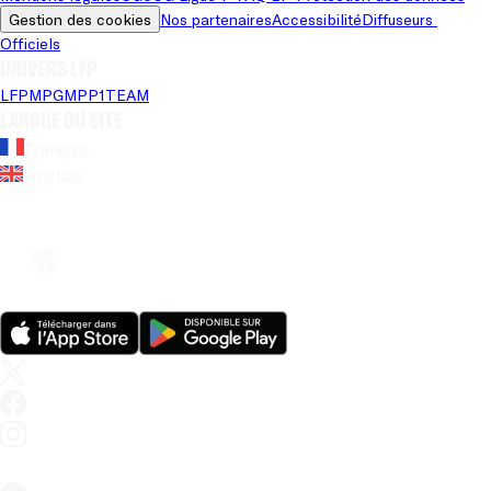
Gestion des cookies
Nos partenaires
Accessibilité
Diffuseurs 
Officiels
Univers LFP
LFP
MPG
MPP
1TEAM
Langue du site
Français
Anglais