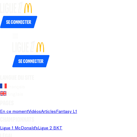
Se connecter
Se connecter
Langue du site
Français
Anglais
Pages
En ce moment
Vidéos
Articles
Fantasy L1
Championnats
Ligue 1 McDonald's
Ligue 2 BKT
Légal