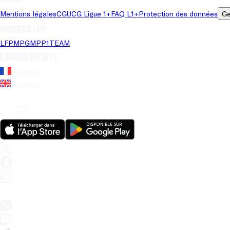
Mentions légales
CGU
CG Ligue 1+
FAQ L1+
Protection des données
Ge
Univers LFP
LFP
MPG
MPP
1TEAM
Langue du site
Français
Anglais