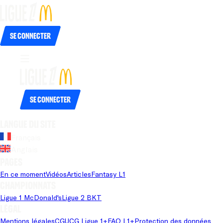
Se connecter
Se connecter
Langue du site
Français
Anglais
Pages
En ce moment
Vidéos
Articles
Fantasy L1
Championnats
Ligue 1 McDonald's
Ligue 2 BKT
Légal
Mentions légales
CGU
CG Ligue 1+
FAQ L1+
Protection des données