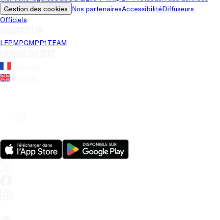
Gestion des cookies
Nos partenaires
Accessibilité
Diffuseurs 
Officiels
Univers LFP
LFP
MPG
MPP
1TEAM
Langue du site
Français
Anglais