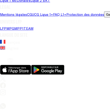
Ligue 1 McDonald's
Ligue 2 BKT
Légal
Mentions légales
CGU
CG Ligue 1+
FAQ L1+
Protection des données
Ge
Univers LFP
LFP
MPG
MPP
1TEAM
Langue du site
Français
Anglais