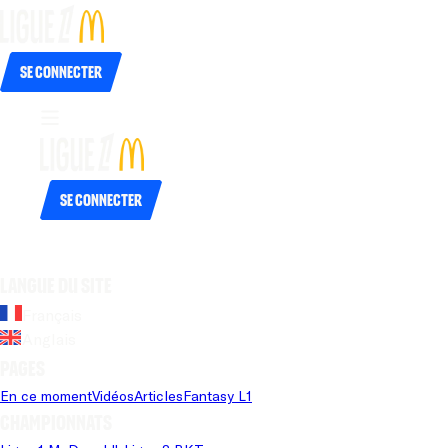
Se connecter
Se connecter
Langue du site
Français
Anglais
Pages
En ce moment
Vidéos
Articles
Fantasy L1
Championnats