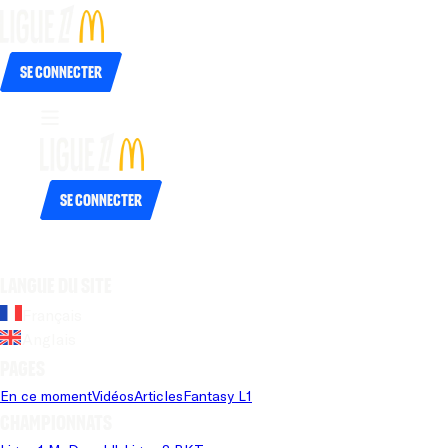
Se connecter
Se connecter
Langue du site
Français
Anglais
Pages
En ce moment
Vidéos
Articles
Fantasy L1
Championnats