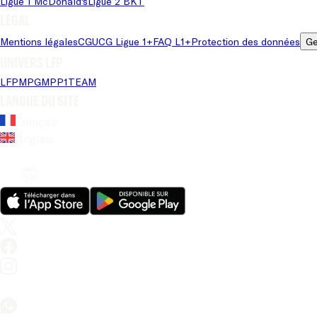
Ligue 1 McDonald's
Ligue 2 BKT
Légal
Mentions légales
CGU
CG Ligue 1+
FAQ L1+
Protection des données
Ge
Univers LFP
LFP
MPG
MPP
1TEAM
Langue du site
Français
Anglais