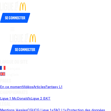
Se connecter
Se connecter
Langue du site
Français
Anglais
Pages
En ce moment
Vidéos
Articles
Fantasy L1
Championnats
Ligue 1 McDonald's
Ligue 2 BKT
Légal
Mentions légales
CGU
CG Ligue 1+
FAQ L1+
Protection des données