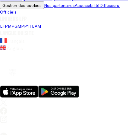
Gestion des cookies
Nos partenaires
Accessibilité
Diffuseurs 
Officiels
Univers LFP
LFP
MPG
MPP
1TEAM
Langue du site
Français
Anglais