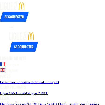
Se connecter
Se connecter
Langue du site
Français
Anglais
Pages
En ce moment
Vidéos
Articles
Fantasy L1
Championnats
Ligue 1 McDonald's
Ligue 2 BKT
Légal
Mentions légales
CGU
CG Ligue 1+
FAQ L1+
Protection des données