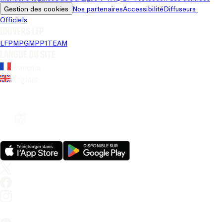
Gestion des cookies
Nos partenaires
Accessibilité
Diffuseurs 
Officiels
Univers LFP
LFP
MPG
MPP
1TEAM
Langue du site
Français
Anglais