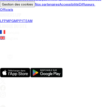
Gestion des cookies
Nos partenaires
Accessibilité
Diffuseurs 
Officiels
Univers LFP
LFP
MPG
MPP
1TEAM
Langue du site
Français
Anglais