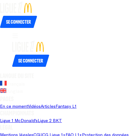
Se connecter
Se connecter
Langue du site
Français
Anglais
Pages
En ce moment
Vidéos
Articles
Fantasy L1
Championnats
Ligue 1 McDonald's
Ligue 2 BKT
Légal
Mentions légales
CGU
CG Ligue 1+
FAQ L1+
Protection des données