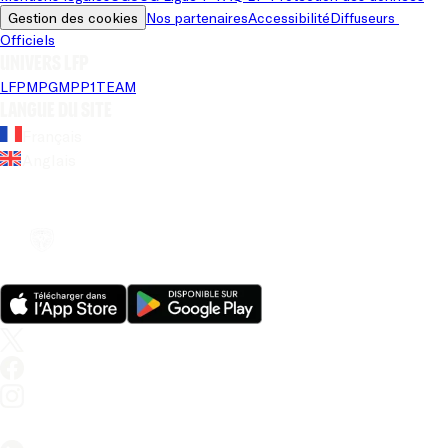
Gestion des cookies
Nos partenaires
Accessibilité
Diffuseurs 
Officiels
Univers LFP
LFP
MPG
MPP
1TEAM
Langue du site
Français
Anglais