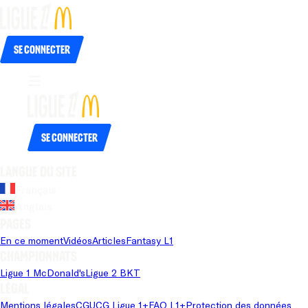
Se connecter
Se connecter
Langue du site
Français
Anglais
Pages
En ce moment
Vidéos
Articles
Fantasy L1
Championnats
Ligue 1 McDonald's
Ligue 2 BKT
Légal
Mentions légales
CGU
CG Ligue 1+
FAQ L1+
Protection des données