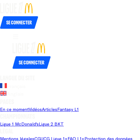
Se connecter
Se connecter
Langue du site
Français
Anglais
Pages
En ce moment
Vidéos
Articles
Fantasy L1
Championnats
Ligue 1 McDonald's
Ligue 2 BKT
Légal
Mentions légales
CGU
CG Ligue 1+
FAQ L1+
Protection des données