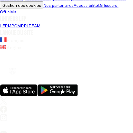
Gestion des cookies
Nos partenaires
Accessibilité
Diffuseurs 
Officiels
Univers LFP
LFP
MPG
MPP
1TEAM
Langue du site
Français
Anglais