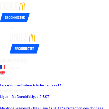
Se connecter
Se connecter
Langue du site
Français
Anglais
Pages
En ce moment
Vidéos
Articles
Fantasy L1
Championnats
Ligue 1 McDonald's
Ligue 2 BKT
Légal
Mentions légales
CGU
CG Ligue 1+
FAQ L1+
Protection des données