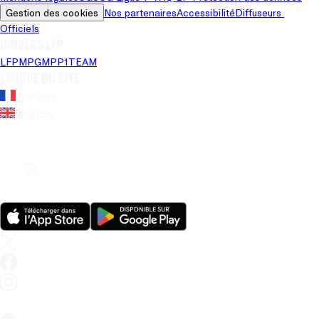
Gestion des cookies
Nos partenaires
Accessibilité
Diffuseurs 
Officiels
Univers LFP
LFP
MPG
MPP
1TEAM
Langue du site
Français
Anglais