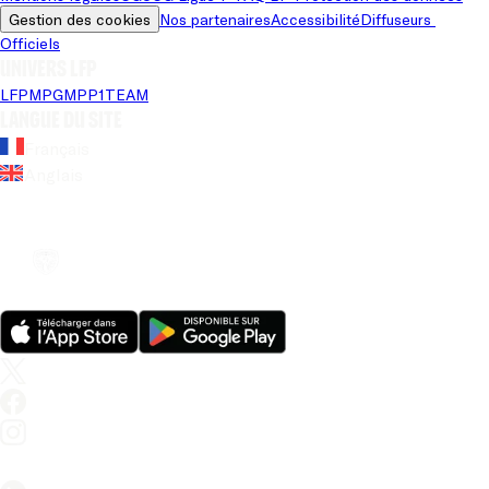
Gestion des cookies
Nos partenaires
Accessibilité
Diffuseurs 
Officiels
Univers LFP
LFP
MPG
MPP
1TEAM
Langue du site
Français
Anglais