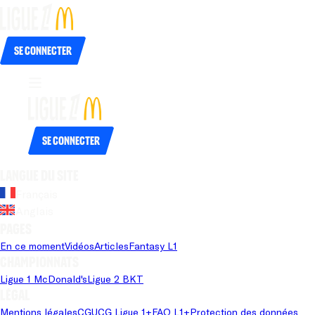
Se connecter
Se connecter
Langue du site
Français
Anglais
Pages
En ce moment
Vidéos
Articles
Fantasy L1
Championnats
Ligue 1 McDonald's
Ligue 2 BKT
Légal
Mentions légales
CGU
CG Ligue 1+
FAQ L1+
Protection des données