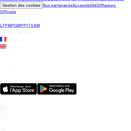
Gestion des cookies
Nos partenaires
Accessibilité
Diffuseurs 
Officiels
Univers LFP
LFP
MPG
MPP
1TEAM
Langue du site
Français
Anglais