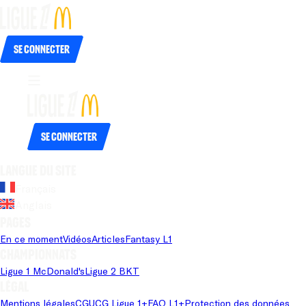
Se connecter
Se connecter
Langue du site
Français
Anglais
Pages
En ce moment
Vidéos
Articles
Fantasy L1
Championnats
Ligue 1 McDonald's
Ligue 2 BKT
Légal
Mentions légales
CGU
CG Ligue 1+
FAQ L1+
Protection des données