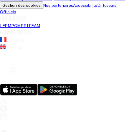
Gestion des cookies
Nos partenaires
Accessibilité
Diffuseurs 
Officiels
Univers LFP
LFP
MPG
MPP
1TEAM
Langue du site
Français
Anglais