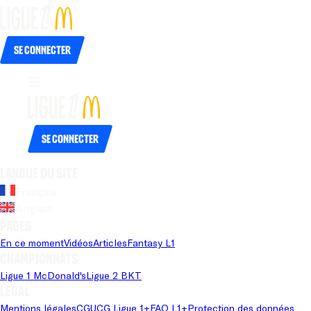
Se connecter
Se connecter
Langue du site
Français
Anglais
Pages
En ce moment
Vidéos
Articles
Fantasy L1
Championnats
Ligue 1 McDonald's
Ligue 2 BKT
Légal
Mentions légales
CGU
CG Ligue 1+
FAQ L1+
Protection des données