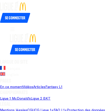
Se connecter
Se connecter
Langue du site
Français
Anglais
Pages
En ce moment
Vidéos
Articles
Fantasy L1
Championnats
Ligue 1 McDonald's
Ligue 2 BKT
Légal
Mentions légales
CGU
CG Ligue 1+
FAQ L1+
Protection des données