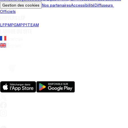
Gestion des cookies
Nos partenaires
Accessibilité
Diffuseurs 
Officiels
Univers LFP
LFP
MPG
MPP
1TEAM
Langue du site
Français
Anglais