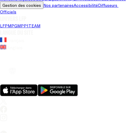
Gestion des cookies
Nos partenaires
Accessibilité
Diffuseurs 
Officiels
Univers LFP
LFP
MPG
MPP
1TEAM
Langue du site
Français
Anglais