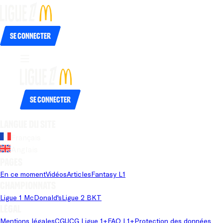
Se connecter
Se connecter
Langue du site
Français
Anglais
Pages
En ce moment
Vidéos
Articles
Fantasy L1
Championnats
Ligue 1 McDonald's
Ligue 2 BKT
Légal
Mentions légales
CGU
CG Ligue 1+
FAQ L1+
Protection des données